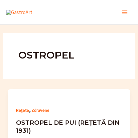
Skip
to
Main
content
Men
OSTROPEL
,
Rețete
Zdravene
OSTROPEL DE PUI (REȚETĂ DIN
1931)