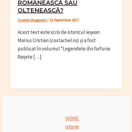
ROMÂNEASCĂ SAU
OLTENEASCĂ?
Cosmin Dragomir
/
22 September 2017
Acest text este scris de istoricul ieșean
Marius Cristian (costachel.ro) și a fost
publicat în volumul “Legendele din farfurie.
Rețete […]
HOME
Istorie