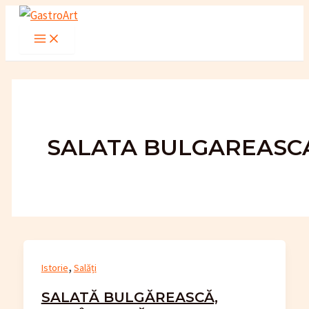
Skip
to
Main
Menu
content
SALATA BULGAREASC
,
Istorie
Salăți
SALATĂ BULGĂREASCĂ,