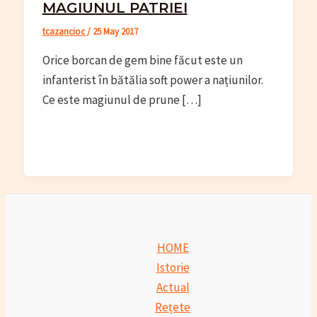
MAGIUNUL PATRIEI
tcazancioc
/
25 May 2017
Orice borcan de gem bine făcut este un
infanterist în bătălia soft power a națiunilor.
Ce este magiunul de prune […]
HOME
Istorie
Actual
Rețete