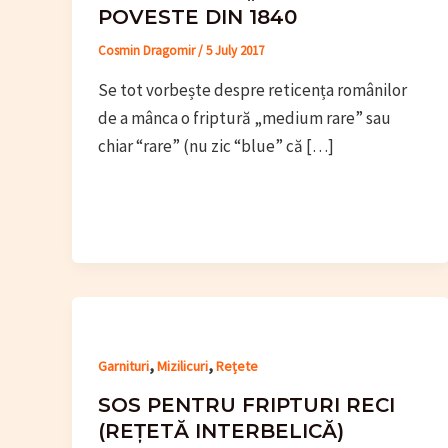
POVESTE DIN 1840
Cosmin Dragomir
/
5 July 2017
Se tot vorbește despre reticența românilor
de a mânca o friptură „medium rare” sau
chiar “rare” (nu zic “blue” că […]
,
,
Garnituri
Mizilicuri
Rețete
SOS PENTRU FRIPTURI RECI
(REȚETĂ INTERBELICĂ)