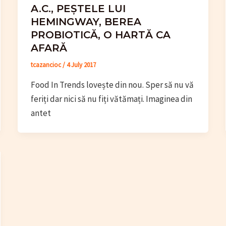
A.C., PEȘTELE LUI
HEMINGWAY, BEREA
PROBIOTICĂ, O HARTĂ CA
AFARĂ
tcazancioc
/
4 July 2017
Food In Trends lovește din nou. Sper să nu vă
feriți dar nici să nu fiți vătămați. Imaginea din
antet