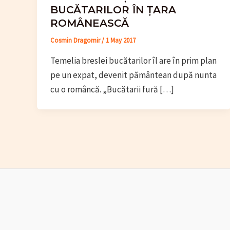
BUCĂTARILOR ÎN ȚARA
ROMÂNEASCĂ
Cosmin Dragomir
/
1 May 2017
Temelia breslei bucătarilor îl are în prim plan
pe un expat, devenit pământean după nunta
cu o româncă. „Bucătarii fură […]