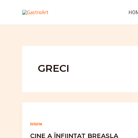
Skip
HO
to
content
GRECI
Istorie
CINE A ÎNFIINȚAT BREASLA