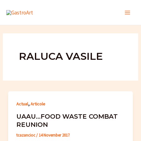
Skip
to
Main
content
Men
RALUCA VASILE
,
Actual
Articole
UAAU…FOOD WASTE COMBAT
REUNION
tcazancioc
/
14 November 2017