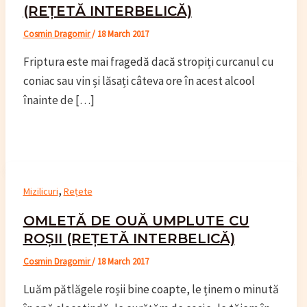
(REȚETĂ INTERBELICĂ)
Cosmin Dragomir
/
18 March 2017
Friptura este mai fragedă dacă stropiți curcanul cu
coniac sau vin și lăsați câteva ore în acest alcool
înainte de […]
,
Mizilicuri
Rețete
OMLETĂ DE OUĂ UMPLUTE CU
ROȘII (REȚETĂ INTERBELICĂ)
Cosmin Dragomir
/
18 March 2017
Luăm pătlăgele roșii bine coapte, le ținem o minută