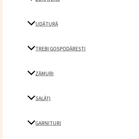
UDĂTURĂ
TREBI GOSPODĂREȘTI
ZĂMURI
SALĂȚI
GARNITURI