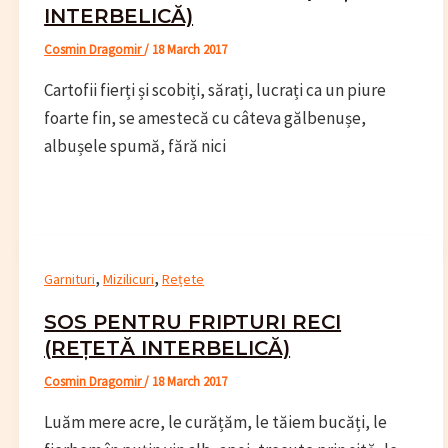
INTERBELICĂ)
Cosmin Dragomir
/
18 March 2017
Cartofii fierți și scobiți, sărați, lucrați ca un piure
foarte fin, se amestecă cu câteva gălbenușe,
albușele spumă, fără nici
,
,
Garnituri
Mizilicuri
Rețete
SOS PENTRU FRIPTURI RECI
(REȚETĂ INTERBELICĂ)
Cosmin Dragomir
/
18 March 2017
Luăm mere acre, le curățăm, le tăiem bucăți, le