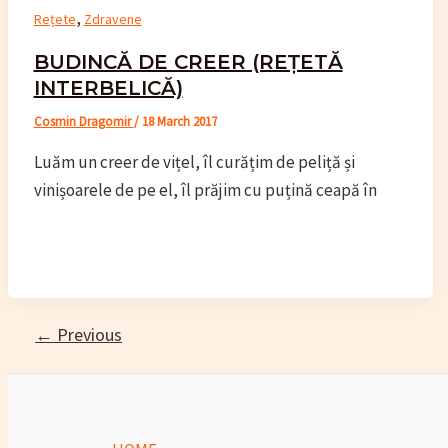
,
Rețete
Zdravene
BUDINCĂ DE CREER (REȚETĂ
INTERBELICĂ)
Cosmin Dragomir
/
18 March 2017
Luăm un creer de vițel, îl curățim de peliță și
vinișoarele de pe el, îl prăjim cu puțină ceapă în
Post
←
Previous
pagination