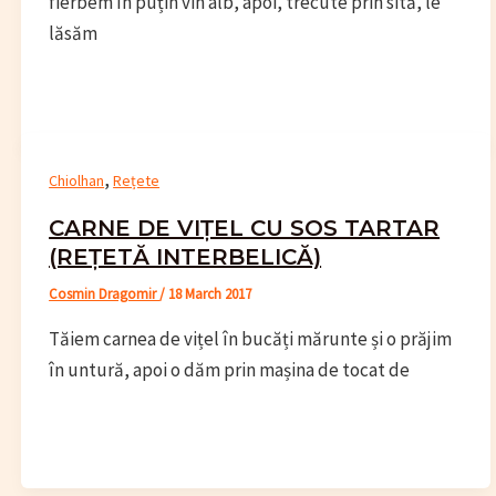
fierbem în puțin vin alb, apoi, trecute prin sită, le
lăsăm
,
Chiolhan
Rețete
CARNE DE VIȚEL CU SOS TARTAR
(REȚETĂ INTERBELICĂ)
Cosmin Dragomir
/
18 March 2017
Tăiem carnea de vițel în bucăți mărunte și o prăjim
în untură, apoi o dăm prin mașina de tocat de