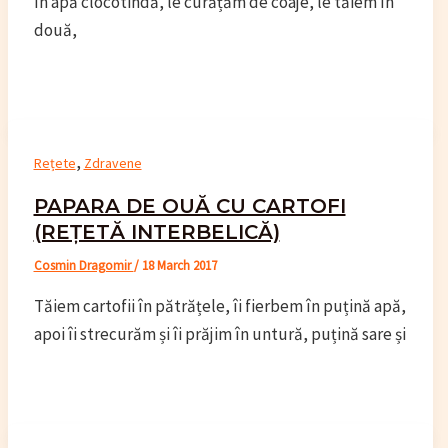
în apă clocotindă, le curățăm de coaje, le tăiem în
două,
,
Rețete
Zdravene
PAPARA DE OUĂ CU CARTOFI
(REȚETĂ INTERBELICĂ)
Cosmin Dragomir
/
18 March 2017
Tăiem cartofii în pătrățele, îi fierbem în puțină apă,
apoi îi strecurăm și îi prăjim în untură, puțină sare și