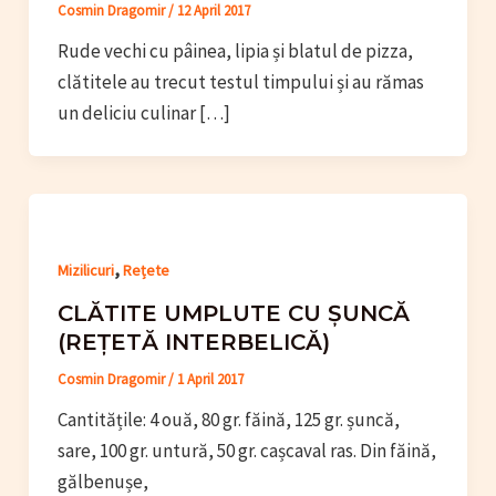
Cosmin Dragomir
/
12 April 2017
Rude vechi cu pâinea, lipia și blatul de pizza,
clătitele au trecut testul timpului și au rămas
un deliciu culinar […]
,
Mizilicuri
Rețete
CLĂTITE UMPLUTE CU ȘUNCĂ
(REȚETĂ INTERBELICĂ)
Cosmin Dragomir
/
1 April 2017
Cantitățile: 4 ouă, 80 gr. făină, 125 gr. șuncă,
sare, 100 gr. untură, 50 gr. cașcaval ras. Din făină,
gălbenușe,