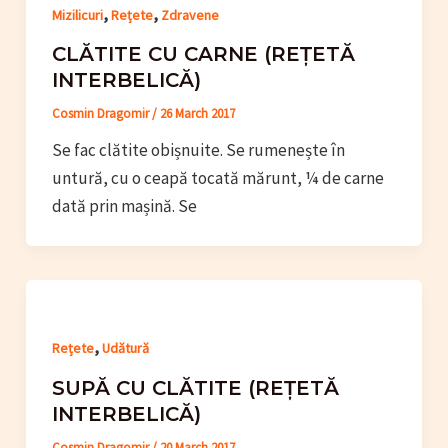
,
,
Mizilicuri
Rețete
Zdravene
CLĂTITE CU CARNE (REȚETĂ
INTERBELICĂ)
Cosmin Dragomir
/
26 March 2017
Se fac clătite obișnuite. Se rumenește în
untură, cu o ceapă tocată mărunt, ¼ de carne
dată prin mașină. Se
,
Rețete
Udătură
SUPĂ CU CLĂTITE (REȚETĂ
INTERBELICĂ)
Cosmin Dragomir
/
20 March 2017