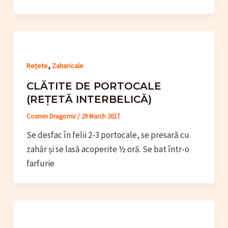
,
Rețete
Zaharicale
CLĂTITE DE PORTOCALE
(REȚETĂ INTERBELICĂ)
Cosmin Dragomir
/
29 March 2017
Se desfac în felii 2-3 portocale, se presară cu
zahăr și se lasă acoperite ½ oră. Se bat într-o
farfurie