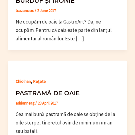
BURDUF ȘI IRONIE
tcazancioc
/
2 June 2017
Ne ocupăm de oaie la GastroArt? Da, ne
ocupăm. Pentru că oaia este parte din lanțul
alimentar al românilor. Este […]
,
Chiolhan
Rețete
PASTRAMĂ DE OAIE
adrianneag
/
23 April 2017
Cea mai bună pastramă de oaie se obține de la
oile sterpe, tineretul ovin de minimum un an
sau batali.