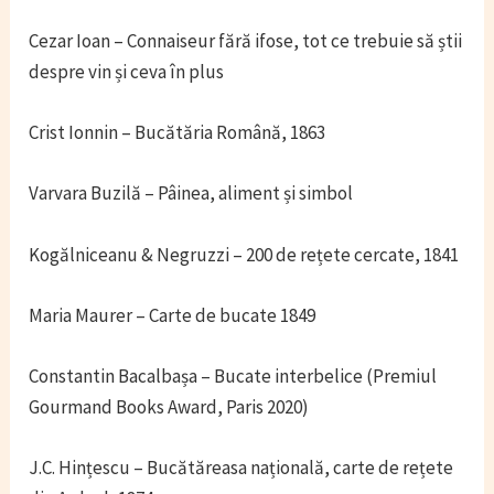
Cezar Ioan – Connaiseur fără ifose, tot ce trebuie să știi
despre vin și ceva în plus
Crist Ionnin – Bucătăria Română, 1863
Varvara Buzilă – Pâinea, aliment și simbol
Kogălniceanu & Negruzzi – 200 de rețete cercate, 1841
Maria Maurer – Carte de bucate 1849
Constantin Bacalbașa – Bucate interbelice (Premiul
Gourmand Books Award, Paris 2020)
J.C. Hințescu – Bucătăreasa națională, carte de rețete