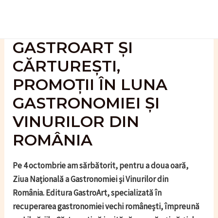
Skip
to
content
GASTROART ȘI
CĂRTUREȘTI,
PROMOȚII ÎN LUNA
GASTRONOMIEI ȘI
VINURILOR DIN
ROMÂNIA
Pe 4 octombrie am sărbătorit, pentru a doua oară,
Ziua Națională a Gastronomiei și Vinurilor din
România. Editura GastroArt, specializată în
recuperarea gastronomiei vechi românești, împreună