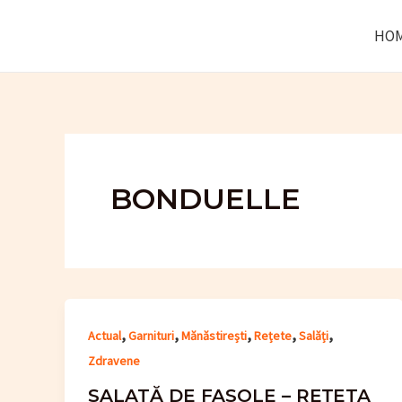
Skip
HO
to
content
BONDUELLE
,
,
,
,
,
Actual
Garnituri
Mănăstirești
Rețete
Salăți
Zdravene
SALATĂ DE FASOLE – REȚETA