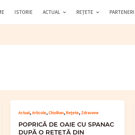
ME
ISTORIE
ACTUAL
REȚETE
PARTENERI
,
,
,
,
Actual
Articole
Chiolhan
Rețete
Zdravene
POPRICĂ DE OAIE CU SPANAC
DUPĂ O REȚETĂ DIN