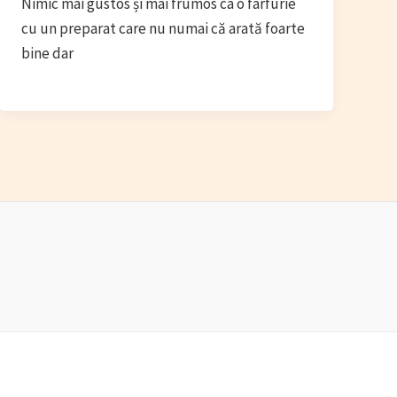
Nimic mai gustos și mai frumos ca o farfurie
cu un preparat care nu numai că arată foarte
bine dar