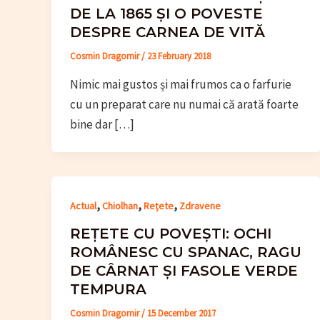
DE LA 1865 ȘI O POVESTE
DESPRE CARNEA DE VITĂ
Cosmin Dragomir
/
23 February 2018
Nimic mai gustos și mai frumos ca o farfurie
cu un preparat care nu numai că arată foarte
bine dar […]
,
,
,
Actual
Chiolhan
Rețete
Zdravene
REȚETE CU POVEȘTI: OCHI
ROMÂNESC CU SPANAC, RAGU
DE CÂRNAT ȘI FASOLE VERDE
TEMPURA
Cosmin Dragomir
/
15 December 2017