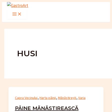
Skip
to
Main
Menu
content
HUSI
,
,
,
Capra Vecinului
Harta pâinii
Mănăstirești
Varia
PÂINE MĂNĂSTIREASCĂ