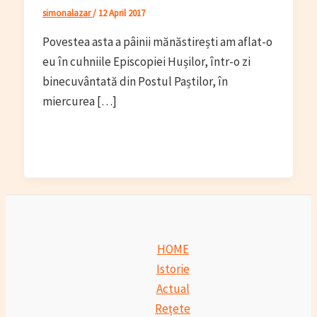
simonalazar
/
12 April 2017
Povestea asta a pâinii mănăstirești am aflat-o
eu în cuhniile Episcopiei Hușilor, într-o zi
binecuvântată din Postul Paștilor, în
miercurea […]
HOME
Istorie
Actual
Rețete