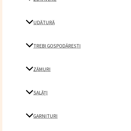
UDĂTURĂ
TREBI GOSPODĂREȘTI
ZĂMURI
SALĂȚI
GARNITURI