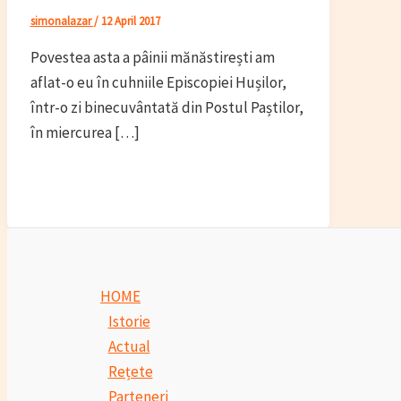
simonalazar
/
12 April 2017
Povestea asta a pâinii mănăstirești am
aflat-o eu în cuhniile Episcopiei Hușilor,
într-o zi binecuvântată din Postul Paștilor,
în miercurea […]
HOME
Istorie
Actual
Rețete
Parteneri