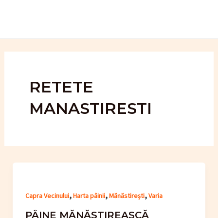
Skip
to
content
RETETE
MANASTIRESTI
,
,
,
Capra Vecinului
Harta pâinii
Mănăstirești
Varia
PÂINE MĂNĂSTIREASCĂ