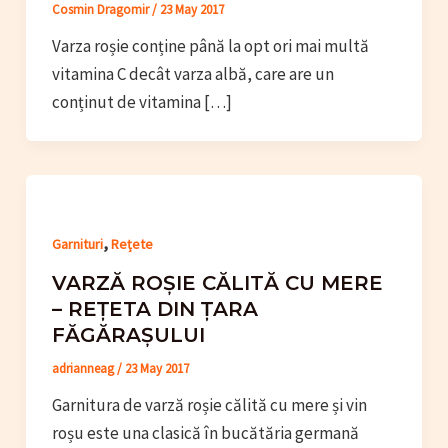
Cosmin Dragomir
/
23 May 2017
Varza roșie conține până la opt ori mai multă
vitamina C decât varza albă, care are un
conținut de vitamina […]
,
Garnituri
Rețete
VARZĂ ROȘIE CĂLITĂ CU MERE
– REȚETA DIN ȚARA
FĂGĂRAȘULUI
adrianneag
/
23 May 2017
Garnitura de varză roșie călită cu mere și vin
roșu este una clasică în bucătăria germană