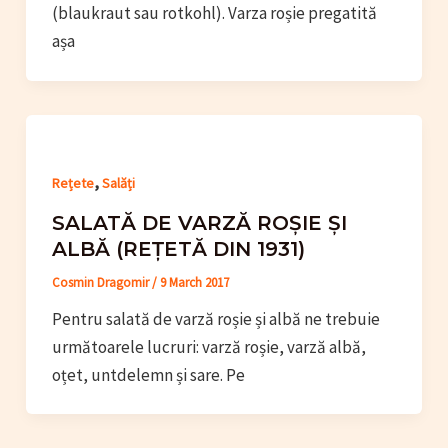
(blaukraut sau rotkohl). Varza roșie pregatită
așa
,
Rețete
Salăți
SALATĂ DE VARZĂ ROȘIE ȘI
ALBĂ (REȚETĂ DIN 1931)
Cosmin Dragomir
/
9 March 2017
Pentru salată de varză roșie și albă ne trebuie
următoarele lucruri: varză roșie, varză albă,
oțet, untdelemn și sare. Pe