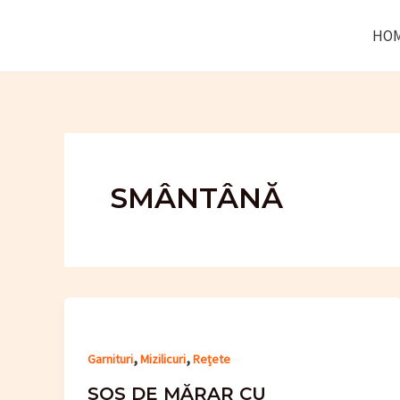
Skip
HO
to
content
SMÂNTÂNĂ
,
,
Garnituri
Mizilicuri
Rețete
SOS DE MĂRAR CU