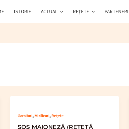
ME
ISTORIE
ACTUAL
REȚETE
PARTENERI
,
,
Garnituri
Mizilicuri
Rețete
SOS MAIONEZĂ (REȚETĂ