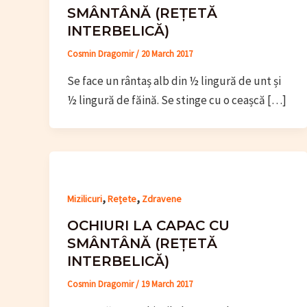
SMÂNTÂNĂ (REȚETĂ
INTERBELICĂ)
Cosmin Dragomir
/
20 March 2017
Se face un rântaș alb din ½ lingură de unt și
½ lingură de făină. Se stinge cu o ceașcă […]
,
,
Mizilicuri
Rețete
Zdravene
OCHIURI LA CAPAC CU
SMÂNTÂNĂ (REȚETĂ
INTERBELICĂ)
Cosmin Dragomir
/
19 March 2017