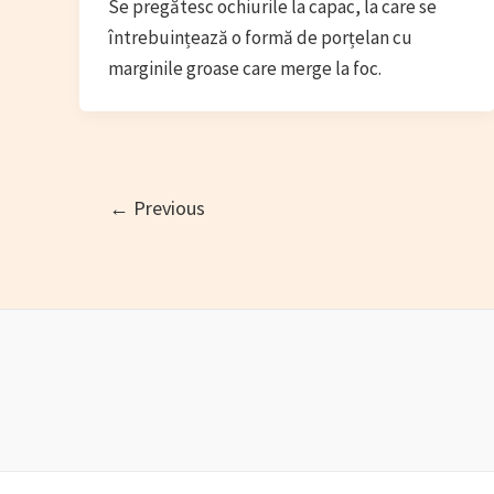
Se pregătesc ochiurile la capac, la care se
întrebuințează o formă de porțelan cu
marginile groase care merge la foc.
Post
←
Previous
pagination