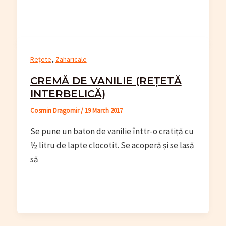
,
Rețete
Zaharicale
CREMĂ DE VANILIE (REȚETĂ
INTERBELICĂ)
Cosmin Dragomir
/
19 March 2017
Se pune un baton de vanilie înttr-o cratiță cu
½ litru de lapte clocotit. Se acoperă și se lasă
să