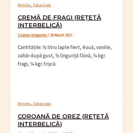
,
Rețete
Zaharicale
CREMĂ DE FRAGI (REȚETĂ
INTERBELICĂ)
Cosmin Dragomir
/
26 March 2017
Cantitățile: ½ litru lapte fiert, 4 ouă, vanilie,
zahăr după gust, ½ linguriță făină, ¼ kgr.
fragi, ¼ kgr. frișcă.
,
Rețete
Zaharicale
COROANĂ DE OREZ (REȚETĂ
INTERBELICĂ)