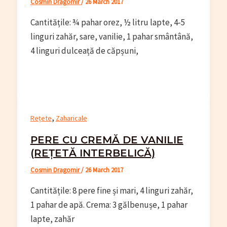
Cosmin Dragomir
/
26 March 2017
Cantitățile: ¾ pahar orez, ½ litru lapte, 4-5
linguri zahăr, sare, vanilie, 1 pahar smântână,
4 linguri dulceață de căpșuni,
,
Rețete
Zaharicale
PERE CU CREMĂ DE VANILIE
(REȚETĂ INTERBELICĂ)
Cosmin Dragomir
/
26 March 2017
Cantitățile: 8 pere fine și mari, 4 linguri zahăr,
1 pahar de apă. Crema: 3 gălbenușe, 1 pahar
lapte, zahăr