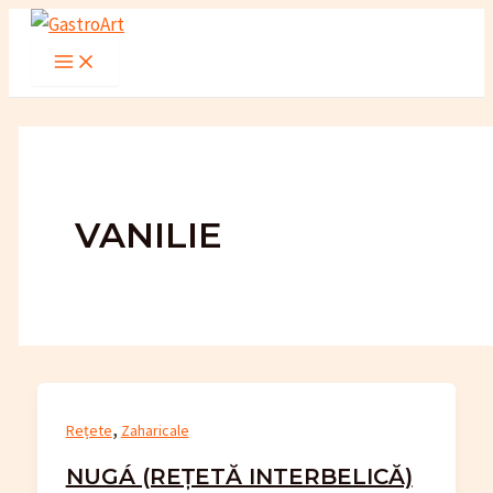
Skip
to
Main
Menu
content
VANILIE
,
Rețete
Zaharicale
NUGÁ (REȚETĂ INTERBELICĂ)