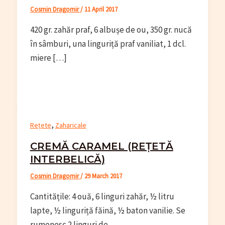
Cosmin Dragomir
/
11 April 2017
420 gr. zahăr praf, 6 albușe de ou, 350 gr. nucă
în sâmburi, una linguriță praf vaniliat, 1 dcl.
miere […]
,
Rețete
Zaharicale
CREMĂ CARAMEL (REȚETĂ
INTERBELICĂ)
Cosmin Dragomir
/
29 March 2017
Cantitățile: 4 ouă, 6 linguri zahăr, ½ litru
lapte, ½ linguriță făină, ½ baton vanilie. Se
rumenesc 2 linguri de