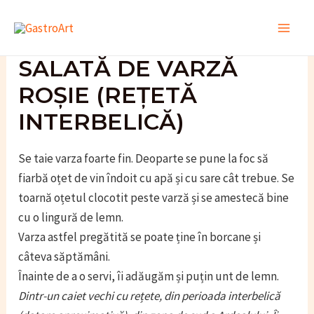
Skip
to
Main
content
SALATĂ DE VARZĂ
Men
ROȘIE (REȚETĂ
INTERBELICĂ)
Se taie varza foarte fin. Deoparte se pune la foc să
fiarbă oțet de vin îndoit cu apă și cu sare cât trebue. Se
toarnă oțetul clocotit peste varză și se amestecă bine
cu o lingură de lemn.
Varza astfel pregătită se poate ține în borcane și
câteva săptămâni.
Înainte de a o servi, îi adăugăm și puțin unt de lemn.
Dintr-un caiet vechi cu rețete, din perioada interbelică