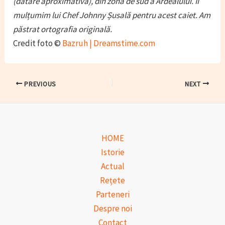
(datare aproximativă), din zona de sud a Ardealului. Îi
mulțumim lui Chef Johnny Șusală pentru acest caiet. Am
păstrat ortografia originală.
Credit foto ©
Bazruh | Dreamstime.com
Post
PREVIOUS
NEXT
navigation
HOME
Istorie
Actual
Rețete
Parteneri
Despre noi
Contact