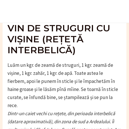
Skip
to
content
VIN DE STRUGURI CU
VIȘINE (REȚETĂ
INTERBELICĂ)
Luăm un kgr. de zeamă de struguri, 1 kgr. zeamă de
vișine, 1 kgr. zahăr, 1 kgr. de apă. Toate astea le
fierbem, apoi le punem în sticle și le împachetăm în
haine groase și le lăsăm pînă mîine. Se toarnă în sticle
curate, se înfundă bine, se ștampilează și se pun la
rece.
Dintr-un caiet vechi cu rețete, din perioada interbelică
(datare aproximativă), din zona de sud a Ardealului. Îi