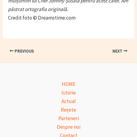
mulțumim lui Chef Johnny Șusală pentru acest caiet. Am
păstrat ortografia originală.
Credit foto © Dreamstime.com
Post
PREVIOUS
NEXT
navigation
HOME
Istorie
Actual
Rețete
Parteneri
Despre noi
Contact