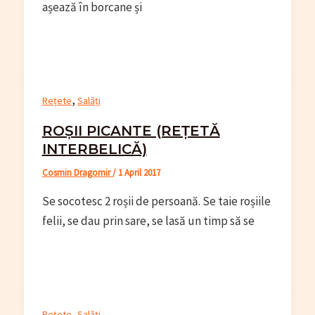
așează în borcane și
,
Rețete
Salăți
ROȘII PICANTE (REȚETĂ
INTERBELICĂ)
Cosmin Dragomir
/
1 April 2017
Se socotesc 2 roșii de persoană. Se taie roșiile
felii, se dau prin sare, se lasă un timp să se
,
Rețete
Salăți