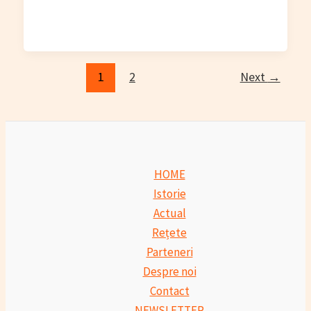
Post
1
2
Next
→
pagination
HOME
Istorie
Actual
Rețete
Parteneri
Despre noi
Contact
NEWSLETTER