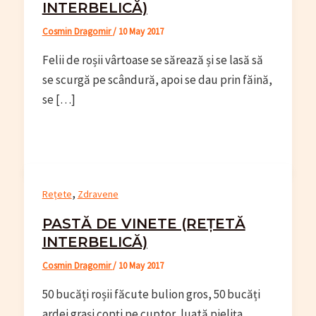
INTERBELICĂ)
Cosmin Dragomir
/
10 May 2017
Felii de roșii vârtoase se sărează și se lasă să
se scurgă pe scândură, apoi se dau prin făină,
se […]
,
Rețete
Zdravene
PASTĂ DE VINETE (REȚETĂ
INTERBELICĂ)
Cosmin Dragomir
/
10 May 2017
50 bucăți roșii făcute bulion gros, 50 bucăți
ardei grași copți pe cuptor, luată pielița,