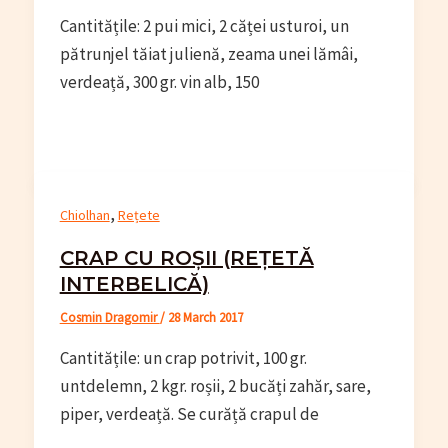
Cantitățile: 2 pui mici, 2 căței usturoi, un
pătrunjel tăiat julienă, zeama unei lămâi,
verdeață, 300 gr. vin alb, 150
,
Chiolhan
Rețete
CRAP CU ROȘII (REȚETĂ
INTERBELICĂ)
Cosmin Dragomir
/
28 March 2017
Cantitățile: un crap potrivit, 100 gr.
untdelemn, 2 kgr. roșii, 2 bucăți zahăr, sare,
piper, verdeață. Se curăță crapul de