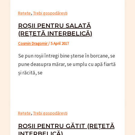
,
Rețete
Trebi gospodărești
ROȘII PENTRU SALATĂ
(REȚETĂ INTERBELICĂ)
Cosmin Dragomir
/
5 April 2017
Se pun roșii întregi bine șterse în borcane, se
pune deasupra mărar, se umplu cu apă fiartă
și răcită, se
,
Rețete
Trebi gospodărești
ROȘII PENTRU GĂTIT (REȚETĂ
INTERBELICĂ)