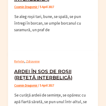
Cosmin Dragomir
/
5 April 2017
Se aleg roșii tari, bune, se spală, se pun
întregi în borcan, se umple borcanul cu
saramură, un praf de
,
Rețete
Zdravene
ARDEI ÎN SOS DE ROȘII
(REȚETĂ INTERBELICĂ)
Cosmin Dragomir
/
5 April 2017
Se curăță ardeii de semințe, se opăresc cu
apă fiartă sărată, se pun unul într-altul, se