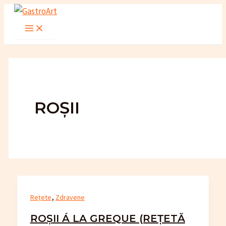
Skip
to
Main
Menu
content
ROȘII
,
Rețete
Zdravene
ROȘII Á LA GREQUE (REȚETĂ