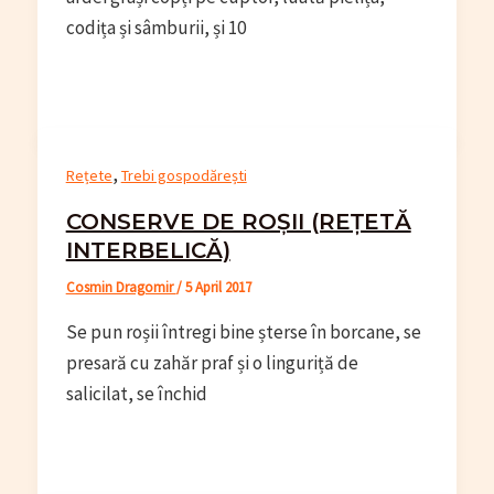
codița și sâmburii, și 10
,
Rețete
Trebi gospodărești
CONSERVE DE ROȘII (REȚETĂ
INTERBELICĂ)
Cosmin Dragomir
/
5 April 2017
Se pun roșii întregi bine șterse în borcane, se
presară cu zahăr praf și o linguriță de
salicilat, se închid