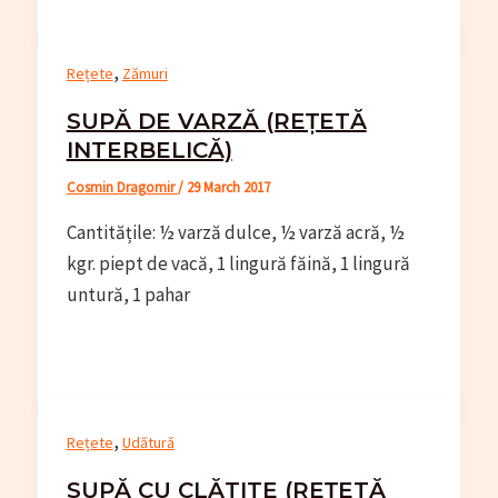
,
Rețete
Zămuri
SUPĂ DE VARZĂ (REȚETĂ
INTERBELICĂ)
Cosmin Dragomir
/
29 March 2017
Cantitățile: ½ varză dulce, ½ varză acră, ½
kgr. piept de vacă, 1 lingură făină, 1 lingură
untură, 1 pahar
,
Rețete
Udătură
SUPĂ CU CLĂTITE (REȚETĂ