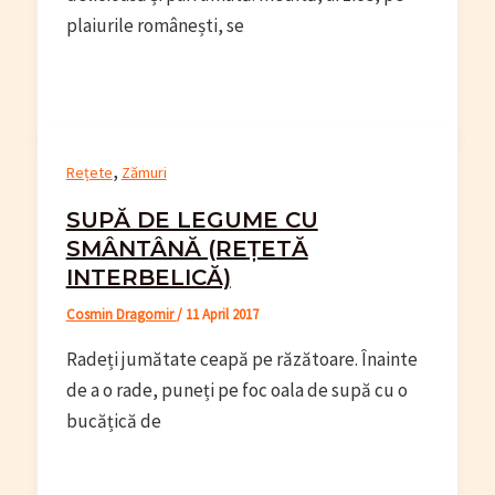
plaiurile românești, se
,
Rețete
Zămuri
SUPĂ DE LEGUME CU
SMÂNTÂNĂ (REȚETĂ
INTERBELICĂ)
Cosmin Dragomir
/
11 April 2017
Radeți jumătate ceapă pe răzătoare. Înainte
de a o rade, puneți pe foc oala de supă cu o
bucățică de