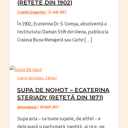
(REȚETE DIN 1902)
Cosmin Dragomir
/
11 July 2017
În 1902, Ecaterina Dr. S. Comșa, absolventă a
Institutului Daman Stift din Viena, publica la
Craiova Buna Menajeră sau Carte […]
,
Capra Vecinului
Zămuri
SUPA DE NOHOT – ECATERINA
STERIADY (REȚETĂ DIN 1871)
simonalazar
/
24 April 2017
Supa asta – ca toate supele, de altfel – e
delicioasă și parfumată. Inedită, ai zice, pe