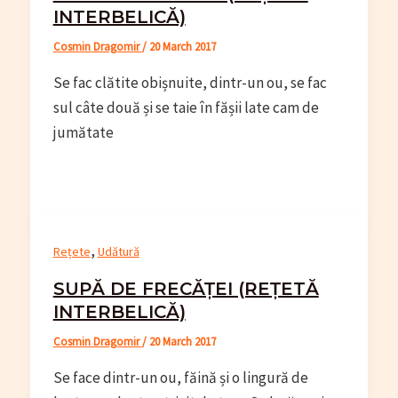
INTERBELICĂ)
Cosmin Dragomir
/
20 March 2017
Se fac clătite obișnuite, dintr-un ou, se fac
sul câte două și se taie în fășii late cam de
jumătate
,
Rețete
Udătură
SUPĂ DE FRECĂȚEI (REȚETĂ
INTERBELICĂ)
Cosmin Dragomir
/
20 March 2017
Se face dintr-un ou, făină și o lingură de