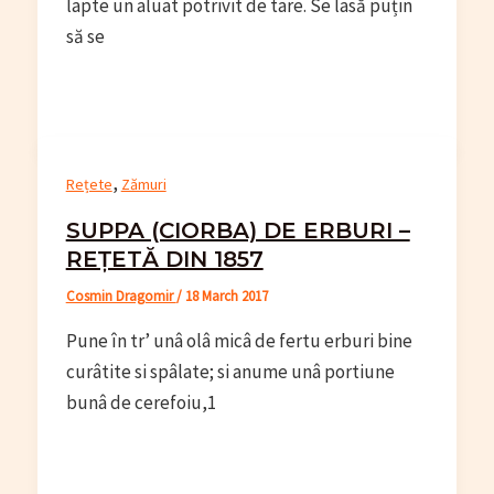
lapte un aluat potrivit de tare. Se lasă puțin
să se
,
Rețete
Zămuri
SUPPA (CIORBA) DE ERBURI –
REȚETĂ DIN 1857
Cosmin Dragomir
/
18 March 2017
Pune în tr’ unâ olâ micâ de fertu erburi bine
curâtite si spâlate; si anume unâ portiune
bunâ de cerefoiu,1