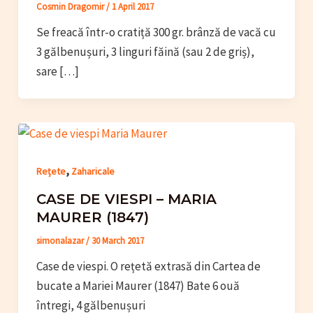
Cosmin Dragomir
/
1 April 2017
Se freacă într-o cratiță 300 gr. brânză de vacă cu
3 gălbenușuri, 3 linguri făină (sau 2 de griș),
sare […]
,
Rețete
Zaharicale
CASE DE VIESPI – MARIA
MAURER (1847)
simonalazar
/
30 March 2017
Case de viespi. O rețetă extrasă din Cartea de
bucate a Mariei Maurer (1847) Bate 6 ouă
întregi, 4 gălbenușuri