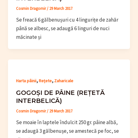
Cosmin Dragomir
/
29 March 2017
Se freacă 6 gălbenușuri cu 4 lingurițe de zahăr
până se albesc, se adaugă 6 linguri de nuci
măcinate și
,
,
Harta pâinii
Rețete
Zaharicale
GOGOȘI DE PÂINE (REȚETĂ
INTERBELICĂ)
Cosmin Dragomir
/
29 March 2017
Se moaie în laptele îndulcit 250 gr. pâine albă,
se adaugă 3 gălbenușe, se amestecă pe foc, se