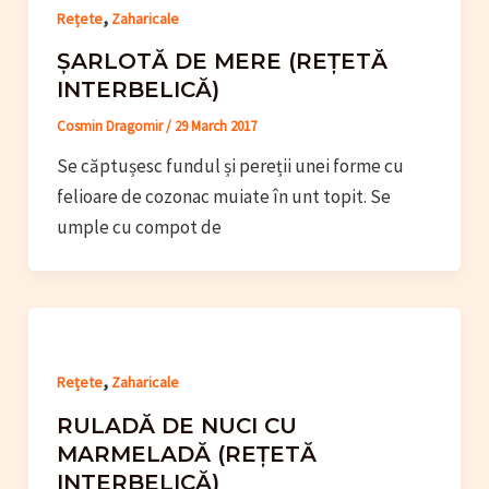
,
Rețete
Zaharicale
ȘARLOTĂ DE MERE (REȚETĂ
INTERBELICĂ)
Cosmin Dragomir
/
29 March 2017
Se căptușesc fundul și pereții unei forme cu
felioare de cozonac muiate în unt topit. Se
umple cu compot de
,
Rețete
Zaharicale
RULADĂ DE NUCI CU
MARMELADĂ (REȚETĂ
INTERBELICĂ)