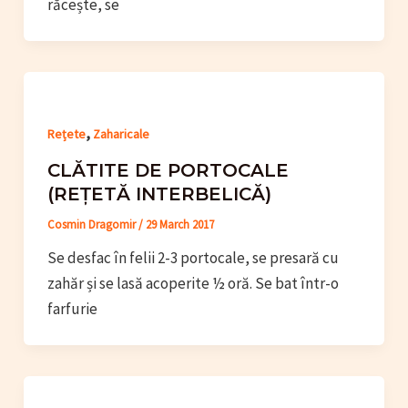
răcește, se
,
Rețete
Zaharicale
CLĂTITE DE PORTOCALE
(REȚETĂ INTERBELICĂ)
Cosmin Dragomir
/
29 March 2017
Se desfac în felii 2-3 portocale, se presară cu
zahăr și se lasă acoperite ½ oră. Se bat într-o
farfurie