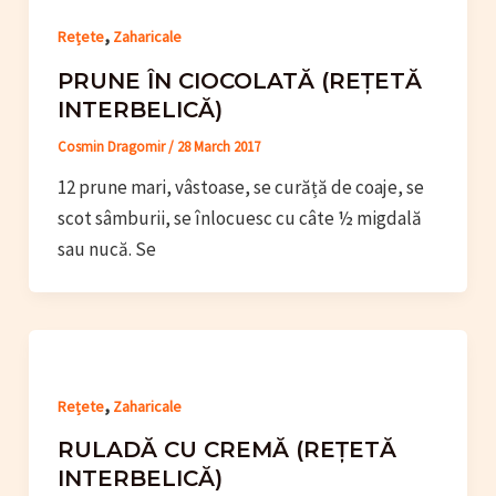
,
Rețete
Zaharicale
PRUNE ÎN CIOCOLATĂ (REȚETĂ
INTERBELICĂ)
Cosmin Dragomir
/
28 March 2017
12 prune mari, vâstoase, se curăță de coaje, se
scot sâmburii, se înlocuesc cu câte ½ migdală
sau nucă. Se
,
Rețete
Zaharicale
RULADĂ CU CREMĂ (REȚETĂ
INTERBELICĂ)