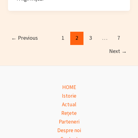
Post
←
Previous
1
2
3
…
7
pagination
Next
→
HOME
Istorie
Actual
Rețete
Parteneri
Despre noi