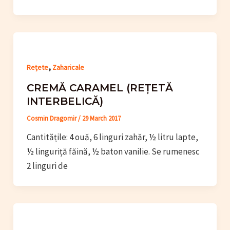
,
Rețete
Zaharicale
CREMĂ CARAMEL (REȚETĂ
INTERBELICĂ)
Cosmin Dragomir
/
29 March 2017
Cantitățile: 4 ouă, 6 linguri zahăr, ½ litru lapte,
½ linguriță făină, ½ baton vanilie. Se rumenesc
2 linguri de