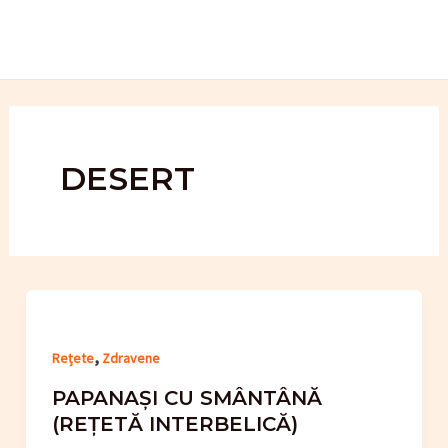
Skip
to
content
DESERT
,
Rețete
Zdravene
PAPANAȘI CU SMÂNTÂNĂ
(REȚETĂ INTERBELICĂ)