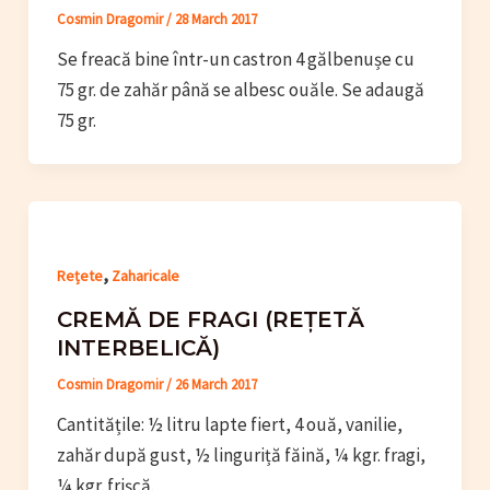
Cosmin Dragomir
/
28 March 2017
Se freacă bine într-un castron 4 gălbenușe cu
75 gr. de zahăr până se albesc ouăle. Se adaugă
75 gr.
,
Rețete
Zaharicale
CREMĂ DE FRAGI (REȚETĂ
INTERBELICĂ)
Cosmin Dragomir
/
26 March 2017
Cantitățile: ½ litru lapte fiert, 4 ouă, vanilie,
zahăr după gust, ½ linguriță făină, ¼ kgr. fragi,
¼ kgr. frișcă.